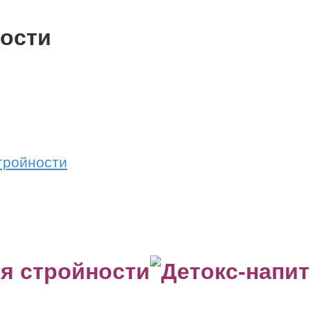
ности
тройности
ля стройности