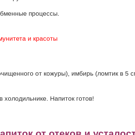
обменные процессы.
мунитета и красоты
очищенного от кожуры), имбирь (ломтик в 5 с
в холодильнике. Напиток готов!
апиток от отеков и усталос