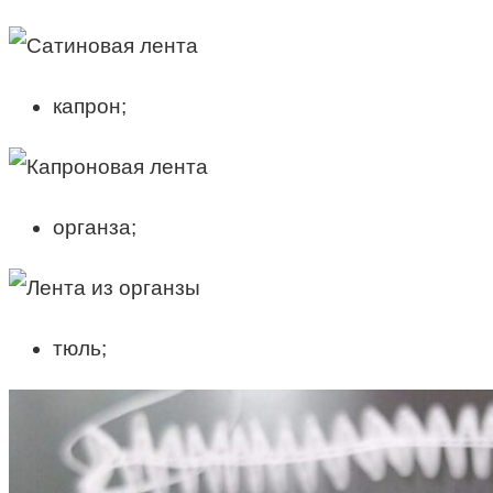
капрон;
органза;
тюль;