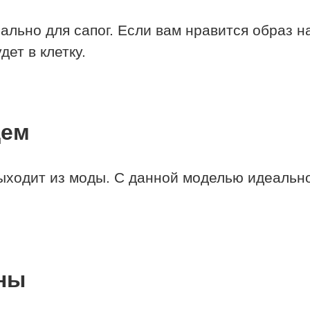
льно для сапог. Если вам нравится образ н
ет в клетку.
щем
выходит из моды. С данной моделью идеаль
ны