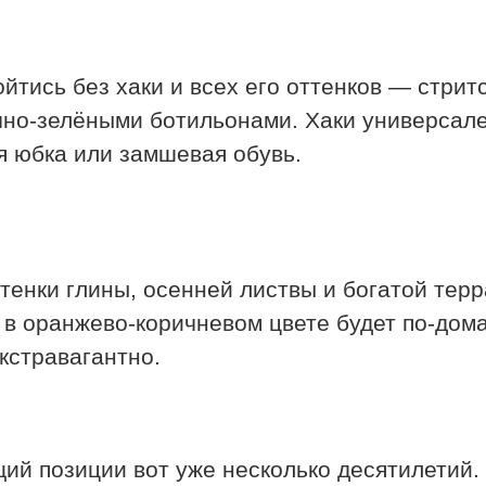
йтись без хаки и всех его оттенков — стрит
чно-зелëными ботильонами. Хаки универсале
я юбка или замшевая обувь.
тенки глины, осенней листвы и богатой терр
 в оранжево-коричневом цвете будет по-дом
кстравагантно.
ющий позиции вот уже несколько десятилетий.