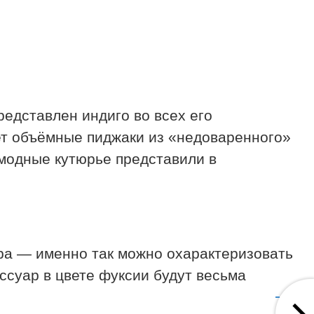
редставлен индиго во всех его
ет объëмные пиджаки из «недоваренного»
 модные кутюрье представили в
ра — именно так можно охарактеризовать
ессуар в цвете фуксии будут весьма