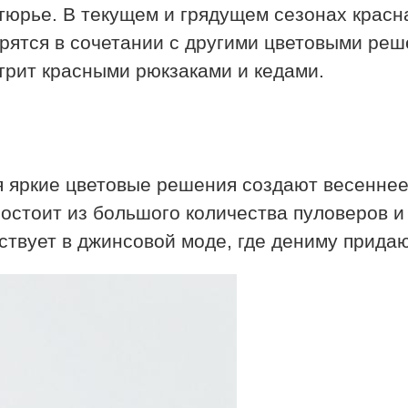
утюрье. В текущем и грядущем сезонах крас
трятся в сочетании с другими цветовыми ре
стрит красными рюкзаками и кедами.
мя яркие цветовые решения создают весенне
состоит из большого количества пуловеров и
тствует в джинсовой моде, где дениму прид