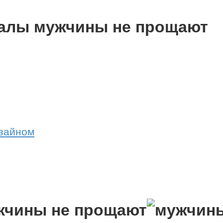
валы мужчины не прощают
изайном
жчины не прощают