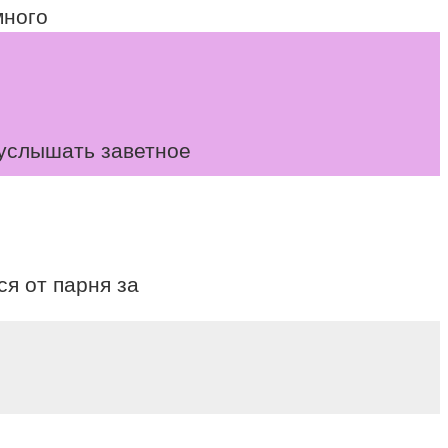
много
 услышать заветное
я от парня за