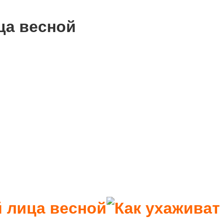
ца весной
й лица весной