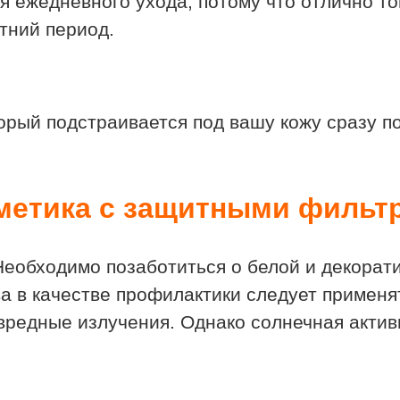
ля ежедневного ухода, потому что отлично т
тний период.
орый подстраивается под вашу кожу сразу по
метика с защитными фильт
 Необходимо позаботиться о белой и декорат
 в качестве профилактики следует применят
редные излучения. Однако солнечная активн