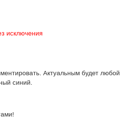
ез исключения
иментировать. Актуальным будет любой
ный синий.
гами!