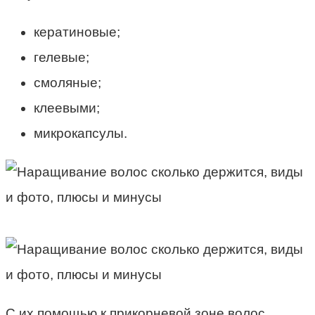
кератиновые;
гелевые;
смоляные;
клеевыми;
микрокапсулы.
С их помощью к прикорневой зоне волос