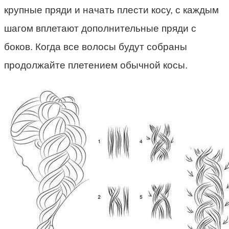
крупные пряди и начать плести косу, с каждым
шагом вплетают дополнительные пряди с
боков. Когда все волосы будут собраны
продолжайте плетением обычной косы.