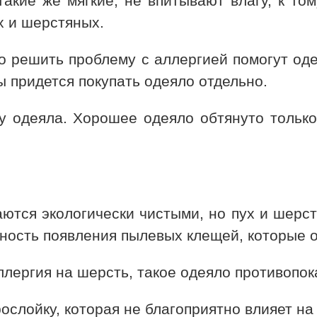
такие же мягкие, не впитывают влагу, к т
х и шерстяных.
то решить проблему с аллергией помогут од
мы придется покупать одеяло отдельно.
у одеяла. Хорошее одеяло обтянуто тольк
таются экологически чистыми, но пух и шер
тность появления пылевых клещей, которые 
лергия на шерсть, такое одеяло противопок
слойку, которая не благоприятно влияет на 