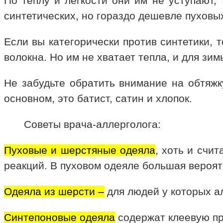
По теплу и легкости они им не уступают, 
синтетических, но гораздо дешевле пуховы
Если вы категорически против синтетики, 
волокна. Но им не хватает тепла, и для зи
Не забудьте обратить внимание на обтяжк
основном, это батист, сатин и хлопок.
Советы врача-аллерголога:
Пуховые и шерстяные одеяла
, хоть и счи
реакций. В пуховом одеяле большая вероя
Одеяла из шерсти –
для людей у которых ал
Синтепоновые одеяла
содержат клеевую про