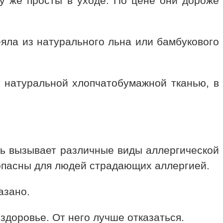
ому же просты в уходе. По цене они дороже
еяла из натурального льна или бамбукового
о натуральной хлопчатобумажной тканью, в
сть вызывает различные виды аллергической
опасны для людей страдающих аллергией.
азано.
здоровье. От него лучше отказаться.