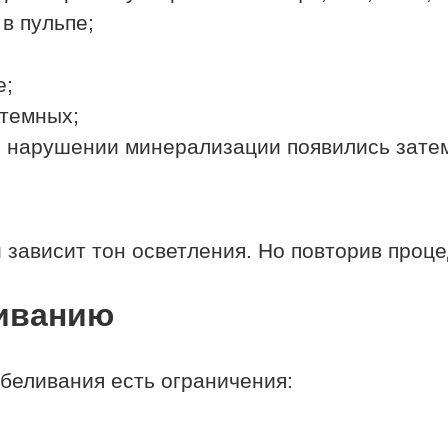
в пульпе;
е;
 темных;
и нарушении минерализации появились зате
 зависит тон осветления. Но повторив проц
ливанию
тбеливания есть ограничения: