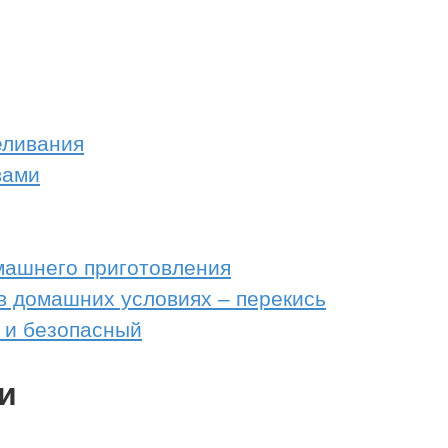
еливания
вами
ашнего приготовления
в домашних условиях – перекись
 и безопасный
и