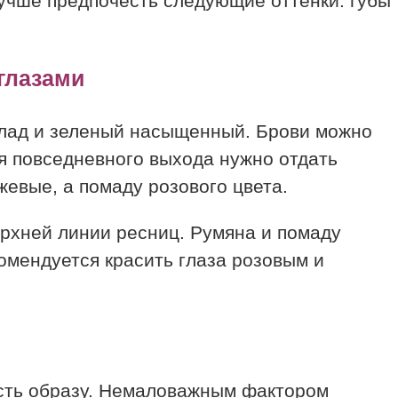
лучше предпочесть следующие оттенки: губы
глазами
олад и зеленый насыщенный. Брови можно
я повседневного выхода нужно отдать
евые, а помаду розового цвета.
рхней линии ресниц. Румяна и помаду
мендуется красить глаза розовым и
ость образу. Немаловажным фактором