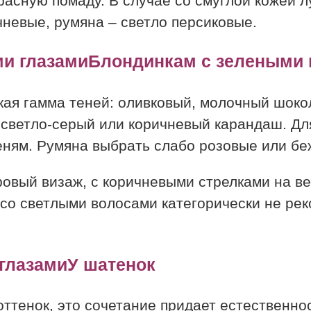
красную помаду. В случае со смуглой кожей 
чневые, румяна – светло персиковые.
Блондинкам с зелеными 
акая гамма теней: оливковый, молочный шок
 светло-серый или коричневый карандаш. Дл
ням. Румяна выбрать слабо розовые или беж
овый визаж, с коричневыми стрелками на ве
о светлыми волосами категорически не реко
У шатенок
оттенок, это сочетание придает естественн