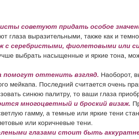
листы советуют придать особое значе
т глаза выразительными, также как и темн
ж с серебристыми, фиолетовыми или с
лучше выбрать насыщенные и яркие тона, мо
а помогут оттенить взгляд.
Наоборот, в
го мейкапа. Последний считается очень пра
зовать синюю палитру, то ваши глаза приоб
ится многоцветный и броский визаж.
П
светлую гамму, а темные или яркие тени ст
етовые или коричневые тени.
зелеными глазами стоит быть аккуратне